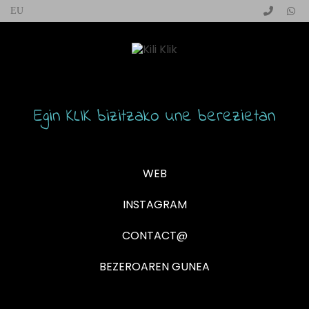
Egin KLIK bizitzako une berezietan
WEB
INSTAGRAM
CONTACT@
BEZEROAREN GUNEA