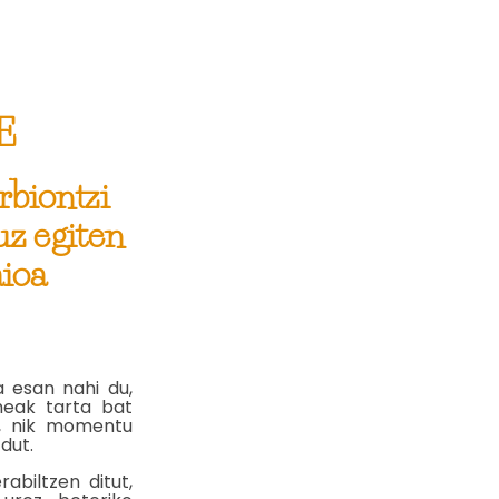
E
rbiontzi
uz egiten
ioa
 esan nahi du,
meak tarta bat
an, nik momentu
 dut.
abiltzen ditut,