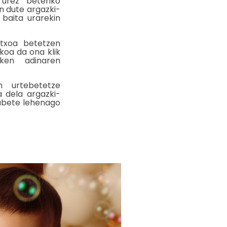
 urez beteriko
n dute argazki-
, baita urarekin
txoa betetzen
koa da ona klik
iken adinaren
n urtebetetze
 dela argazki-
labete lehenago