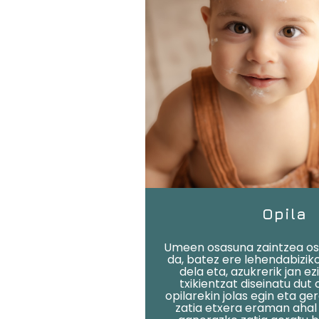
Opila
Umeen osasuna zaintzea os
da, batez ere lehendabiziko
dela eta, azukrerik jan e
txikientzat diseinatu dut
opilarekin jolas egin eta g
zatia etxera eraman ahal 