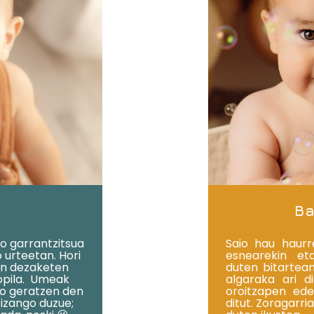
Ba
o garrantzitsua
Saio hau haurr
 urteetan. Hori
esnearekin eta
zin dezaketen
duten bitartea
 opila. Umeak
algaraka ari d
ero geratzen den
oroitzapen ed
izango duzue;
ditut. Zoragarri