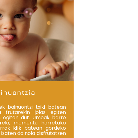
inuontzia
ek bainuontzi txiki batean
 frutarekin jolas egiten
n egiten dut. Umeak barre
irela, momentu horretako
errak
klik
batean gordeko
a izaten da nola disfrutatzen