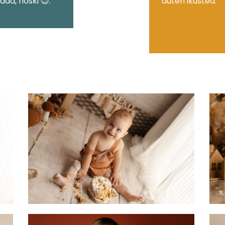
da, noski 😉.
duten ikustea.