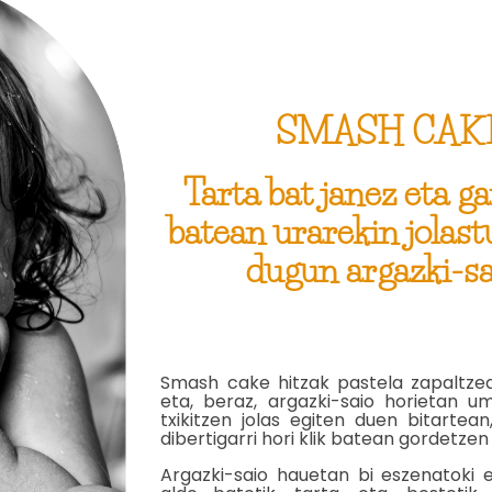
SMASH CAK
Tarta bat janez eta ga
batean urarekin jolast
dugun argazki-sa
Smash cake hitzak pastela zapaltzea
eta, beraz, argazki-saio horietan u
txikitzen jolas egiten duen bitarte
dibertigarri hori klik batean gordetzen
Argazki-saio hauetan bi eszenatoki er