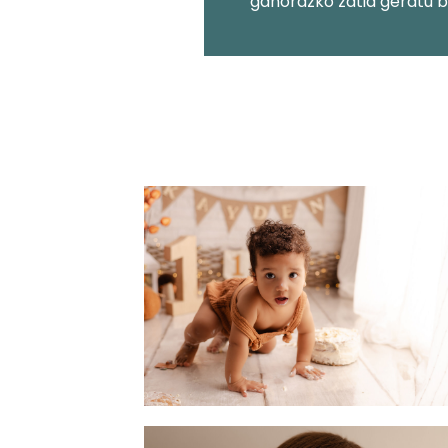
ganorazko zatia geratu ba