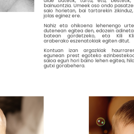
alde batetik, tarta, eta, bestetik,
bainuontzia. Umeek oso ondo pasatze
saio horietan, bai tartarekin zikinduz
jolas eginez ere.
Nahiz eta ohikoena lehenengo urte
dutenean egitea den, edozein adineta
batean gordetzeko, eta Kili Kl
araberako eszenatokiak egiten ditut.
Kontuan izan argazkiak haurrare
egunean prest egoteko ezinbestekoa
saioa egun hori baino lehen egitea, hi
gutxi gorabehera.