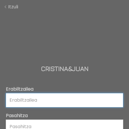
Itzuli
CRISTINA&JUAN
Erabiltzailea
Pasahitza