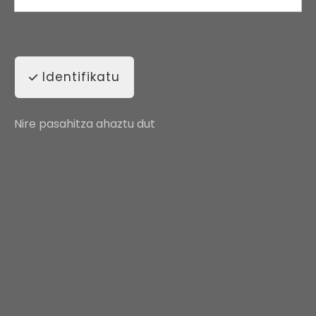
Identifikatu
Nire pasahitza ahaztu dut