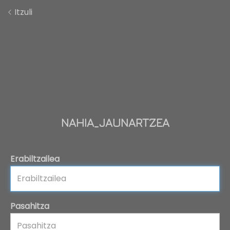
Itzuli
NAHIA_JAUNARTZEA
Erabiltzailea
Pasahitza