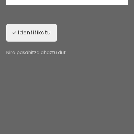
Identifikatu
Nire pasahitza ahaztu dut