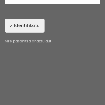
Identifikatu
Nire pasahitza ahaztu dut