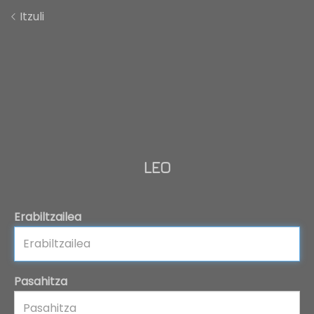
Itzuli
LEO
Erabiltzailea
Pasahitza